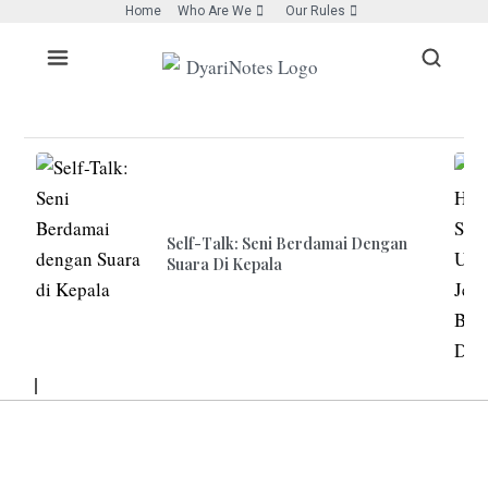
Home
Who Are We
Our Rules
Self-Talk: Seni Berdamai Dengan
Suara Di Kepala
LITTLE
MOMENTS
LIFE’S