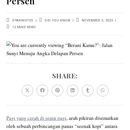
Persen
POST
POST
POST
DYARINOTES
DID YOU KNOW
NOVEMBER 3, 2025
AUTHOR:
CATEGORY:
LAST
READING
12 MINS READ
MODIFIED:
TIME:
SHARE:
SHARE
THIS
CONTENT
Opens
Opens
Opens
Opens
Opens
Opens
in
in
in
in
in
in
a
a
a
a
a
a
new
new
new
new
new
new
window
window
window
window
window
window
Pagi yang cerah di senin pagi
, arah pikiran disematkan
oleh sebuah perbincangan panas “seenak kopi” antara