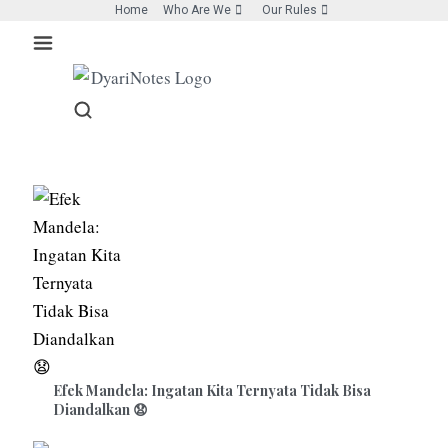
Skip
Home
Who Are We
Our Rules
to
content
Efek Mandela: Ingatan Kita Ternyata Tidak Bisa
Diandalkan 😧