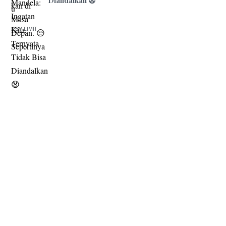
Diandalkan 😧
ITEM LIMIT