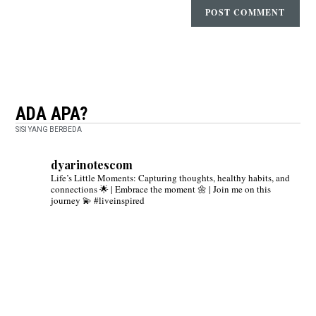
ADA APA?
SISI YANG BERBEDA
dyarinotescom
Life’s Little Moments: Capturing thoughts, healthy habits, and
connections 🌟 | Embrace the moment 🌼 | Join me on this
journey 💫 #liveinspired