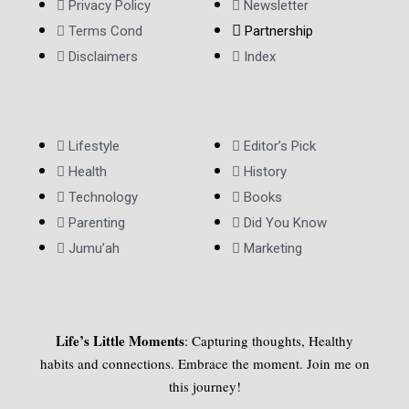
Privacy Policy
Newsletter
Terms Cond
Partnership
Disclaimers
Index
Lifestyle
Editor’s Pick
Health
History
Technology
Books
Parenting
Did You Know
Jumu’ah
Marketing
Life’s Little Moments
: Capturing thoughts, Healthy
habits and connections. Embrace the moment. Join me on
this journey!