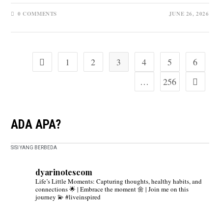
0 COMMENTS
JUNE 26, 2026
1
2
3
4
5
6
Go to the previous page
…
256
Go to the
ADA APA?
SISI YANG BERBEDA
dyarinotescom
Life’s Little Moments: Capturing thoughts, healthy habits, and
connections 🌟 | Embrace the moment 🌼 | Join me on this
journey 💫 #liveinspired