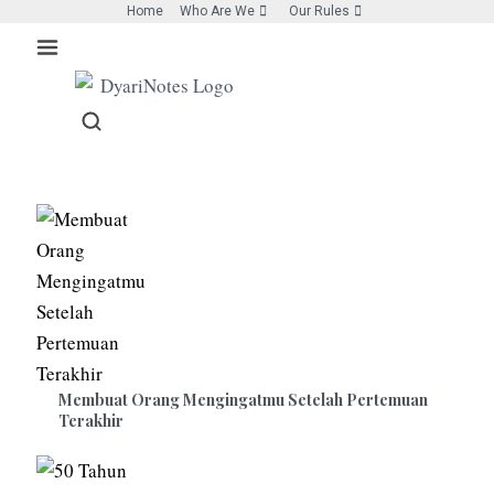
Skip
Home
Who Are We
Our Rules
to
content
Membuat Orang Mengingatmu Setelah Pertemuan
Terakhir