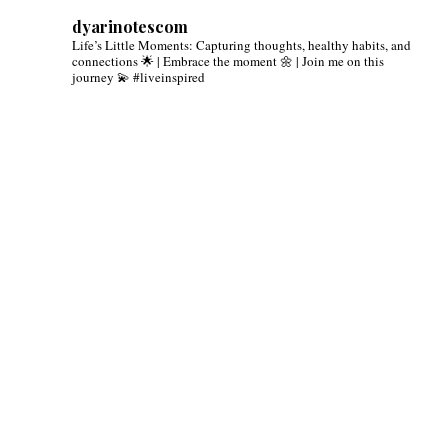
dyarinotescom
Life’s Little Moments: Capturing thoughts, healthy habits, and
connections 🌟 | Embrace the moment 🌼 | Join me on this
journey 💫 #liveinspired