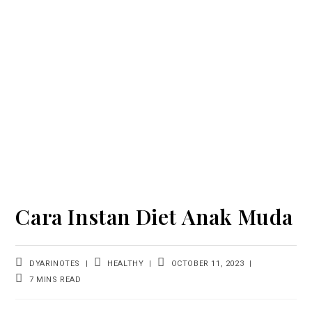
Cara Instan Diet Anak Muda
POST
POST
POST
DYARINOTES
HEALTHY
OCTOBER 11, 2023
AUTHOR:
CATEGORY:
LAST
READING
7 MINS READ
MODIFIED:
TIME: