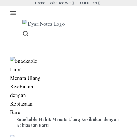
Skip
Home
Who Are We
Our Rules
to
content
Snackable Habit: Menata Ulang Kesibukan dengan
Kebiasaan Baru