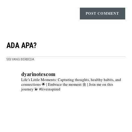
ADA APA?
SISI YANG BERBEDA
dyarinotescom
Life’s Little Moments: Capturing thoughts, healthy habits, and
connections 🌟 | Embrace the moment 🌼 | Join me on this
journey 💫 #liveinspired