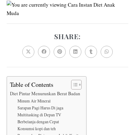
SHARE:
SHARE
THIS
CONTENT
Opens
Opens
Opens
Opens
Opens
Opens
in
in
in
in
in
in
a
a
a
a
a
a
new
new
new
new
new
new
window
window
window
window
window
window
Table of Contents
Diet Pintar Menurunkan Berat Badan
Minum Air Mineral
Sarapan Pagi Harus Di jaga
Multitasking di Depan TV
Berbelanja dengan Cepat
Konsumsi kopi dan teh