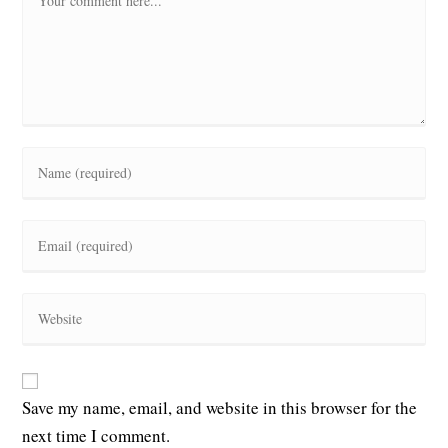
Enter
your
name
or
Enter
username
your
to
email
comment
address
Enter
to
your
comment
website
URL
(optional)
Save my name, email, and website in this browser for the
next time I comment.