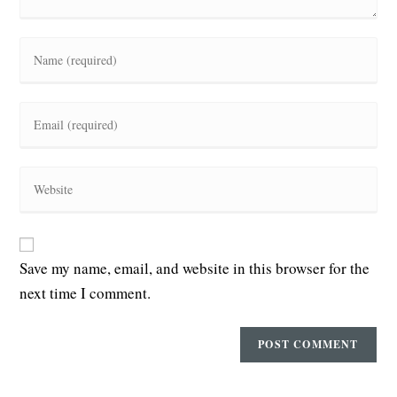
Enter
your
name
or
Enter
username
your
to
email
comment
address
Enter
to
your
comment
website
URL
(optional)
Save my name, email, and website in this browser for the
next time I comment.