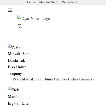
Skip
Home
Who Are We
Our Rules
to
content
Pesta Minyak: Saat Dunia Tak Bisa Hidup Tanpanya