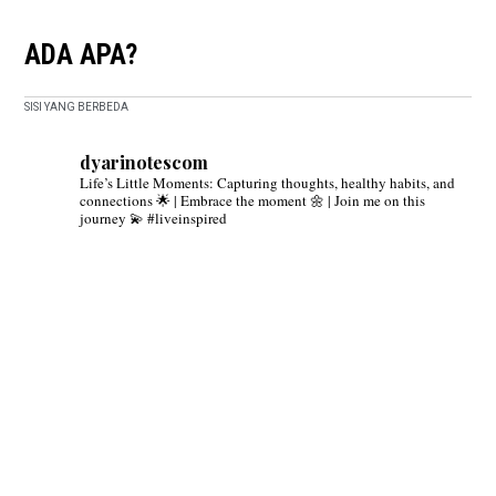
ADA APA?
SISI YANG BERBEDA
dyarinotescom
Life’s Little Moments: Capturing thoughts, healthy habits, and
connections 🌟 | Embrace the moment 🌼 | Join me on this
journey 💫 #liveinspired