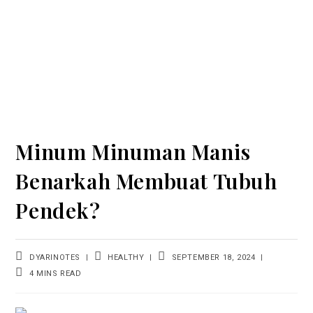
Minum Minuman Manis
Benarkah Membuat Tubuh
Pendek?
POST
POST
POST
DYARINOTES
HEALTHY
SEPTEMBER 18, 2024
AUTHOR:
CATEGORY:
LAST
READING
4 MINS READ
MODIFIED:
TIME: