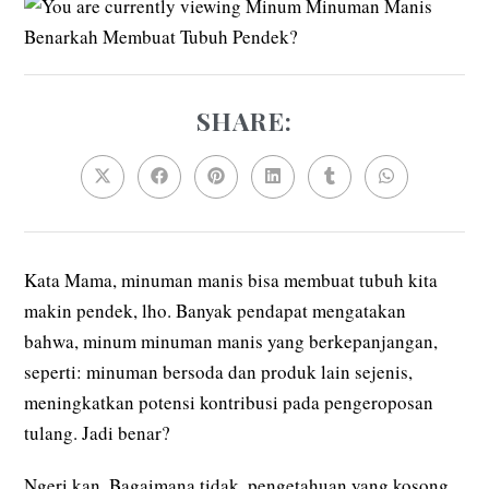
SHARE:
SHARE
THIS
CONTENT
Opens
Opens
Opens
Opens
Opens
Opens
in
in
in
in
in
in
a
a
a
a
a
a
new
new
new
new
new
new
window
window
window
window
window
window
Kata Mama, minuman manis bisa membuat tubuh kita
makin pendek, lho. Banyak pendapat mengatakan
bahwa, minum minuman manis yang berkepanjangan,
seperti: minuman bersoda dan produk lain sejenis,
meningkatkan potensi kontribusi pada pengeroposan
tulang. Jadi benar?
Ngeri kan. Bagaimana tidak, pengetahuan yang kosong