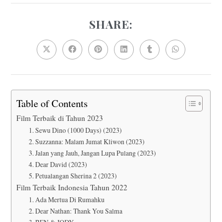
SHARE:
SHARE
THIS
CONTENT
Opens
Opens
Opens
Opens
Opens
Opens
in
in
in
in
in
in
a
a
a
a
a
a
new
new
new
new
new
new
window
window
window
window
window
window
Table of Contents
Film Terbaik di Tahun 2023
1. Sewu Dino (1000 Days) (2023)
2. Suzzanna: Malam Jumat Kliwon (2023)
3. Jalan yang Jauh, Jangan Lupa Pulang (2023)
4. Dear David (2023)
5. Petualangan Sherina 2 (2023)
Film Terbaik Indonesia Tahun 2022
1. Ada Mertua Di Rumahku
2. Dear Nathan: Thank You Salma