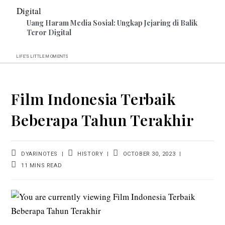
Uang Haram Media Sosial: Ungkap Jejaring di Balik
Teror Digital
MOMENTS
LIFE’S
LITTLE
Film Indonesia Terbaik
Beberapa Tahun Terakhir
POST
POST
POST
DYARINOTES
HISTORY
OCTOBER 30, 2023
AUTHOR:
CATEGORY:
LAST
READING
11 MINS READ
MODIFIED:
TIME: