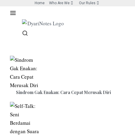
Skip
Home
Who Are We
Our Rules
to
content
Sindrom Gak Enakan: Cara Cepat Merusak Diri