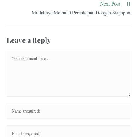
Next Post
Mudahnya Memulai Percakapan Dengan Siapapun
Leave a Reply
Comment
Enter
your
name
or
Enter
username
your