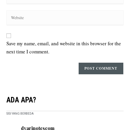
to
email
comment
address
Enter
to
your
comment
website
URL
(optional)
Save my name, email, and website in this browser for the
next time I comment.
ADA APA?
SISI YANG BERBEDA
dyarinotescom