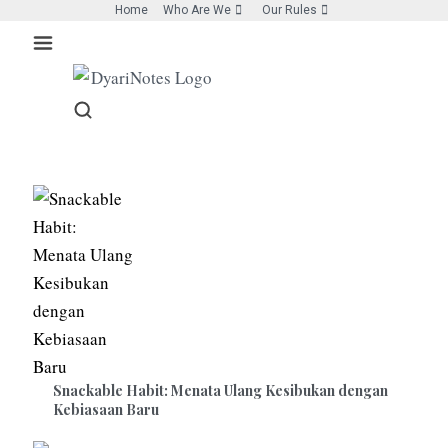
Skip
Home
Who Are We
Our Rules
to
content
Snackable Habit: Menata Ulang Kesibukan dengan
Kebiasaan Baru